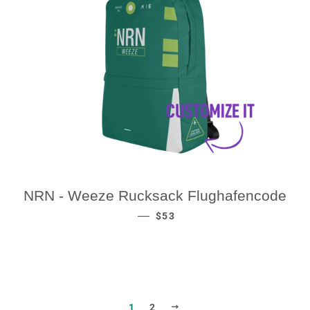
NRN - Weeze Rucksack Flughafencode
REGULAR PRICE
—
$53
NEXT
1
2