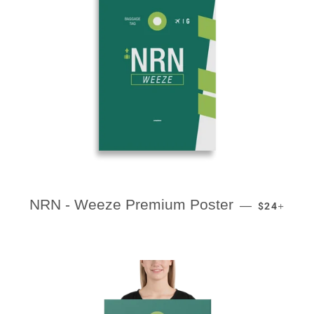
REGULAR 
+
NRN - Weeze Premium Poster
—
$24