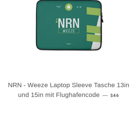
NRN - Weeze Laptop Sleeve Tasche 13in
REGULAR P
und 15in mit Flughafencode
—
$46