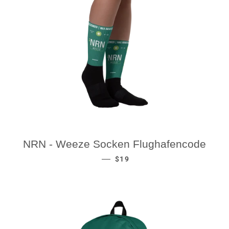
NRN - Weeze Socken Flughafencode
REGULAR PRICE
—
$19