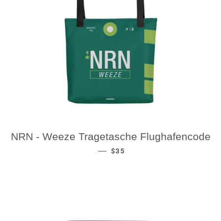
NRN - Weeze Tragetasche Flughafencode
REGULAR PRICE
—
$35