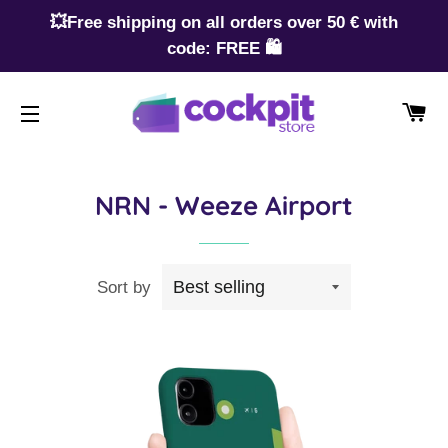
💥Free shipping on all orders over 50 € with
code: FREE 🛍️
CA
SITE NAVIGATION
NRN - Weeze Airport
Sort by