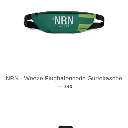
NRN - Weeze Flughafencode Gürteltasche
REGULAR PRICE
—
$43