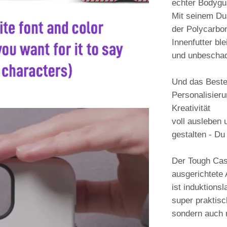
echter Bodygu
Mit seinem Du
der Polycarbo
Innenfutter bl
und unbeschad
Und das Beste
Personalisier
Kreativität
voll ausleben 
gestalten - Du
Der Tough Cas
ausgerichtete
ist induktions
super praktisc
sondern auch 