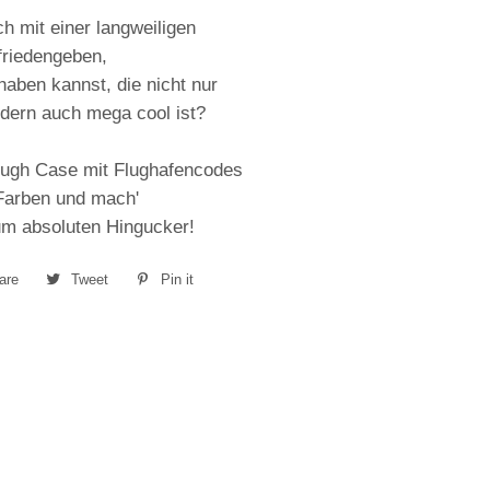
ch mit einer langweiligen
friedengeben,
aben kannst, die nicht nur
ndern auch mega cool ist?
Tough Case mit Flughafencodes
 Farben und mach'
m absoluten Hingucker!
are
Share
Tweet
Tweet
Pin it
Pin
on
on
on
Facebook
Twitter
Pinterest