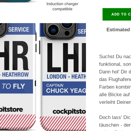
ADD TO 
Estimated 
Suchst Du nach
funktional, son
Dann hol' Dir
das Flughafen
Farben kombini
alle Blicke auf
verleiht Deine
Doch lass' Di
täuschen - der