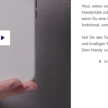
Also, wieso si
Handyhülle zu
wenn Du eine h
funktional, so
Hol' Dir den 
und knalligen
Play
Dein Handy zu
Sh