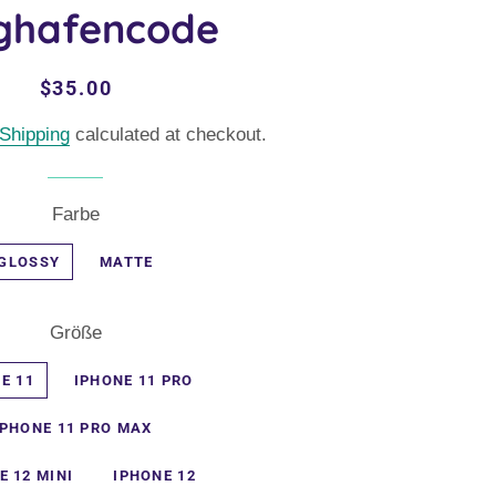
ghafencode
Regular
Sale
$35.00
price
price
Shipping
calculated at checkout.
Farbe
GLOSSY
MATTE
Größe
E 11
IPHONE 11 PRO
IPHONE 11 PRO MAX
E 12 MINI
IPHONE 12