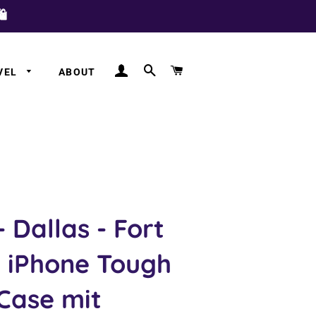
️
LOG IN
SEARCH
CART
VEL
ABOUT
a
a
 Dallas - Fort
 iPhone Tough
Case mit