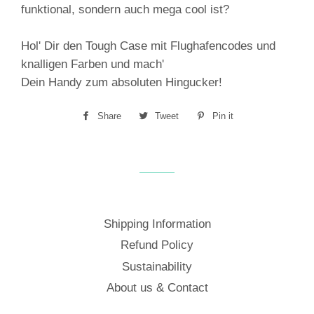
funktional, sondern auch mega cool ist?
Hol' Dir den Tough Case mit Flughafencodes und
knalligen Farben und mach'
Dein Handy zum absoluten Hingucker!
Share
Share
Tweet
Tweet
Pin it
Pin
on
on
on
Facebook
Twitter
Pinterest
Shipping Information
Refund Policy
Sustainability
About us & Contact