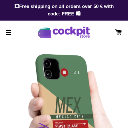
💥Free shipping on all orders over 50 € with
code: FREE 🛍️
CA
SITE NAVIGATION