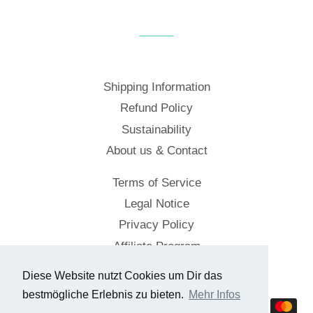
on
on
on
Facebook
Twitter
Pinterest
Shipping Information
Refund Policy
Sustainability
About us & Contact
Terms of Service
Legal Notice
Privacy Policy
Affiliate Program
Diese Website nutzt Cookies um Dir das
© 2026,
Cockpitstore
bestmögliche Erlebnis zu bieten.
Mehr Infos
Payment