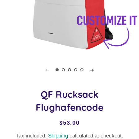
QF Rucksack
Flughafencode
Regular
Sale
$53.00
price
price
Tax included.
Shipping
calculated at checkout.