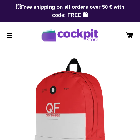
💥Free shipping on all orders over 50 € with
code: FREE 🛍️
CA
SITE NAVIGATION