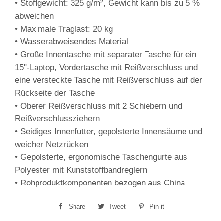
• Stoffgewicht: 325 g/m², Gewicht kann bis zu 5 %
abweichen
• Maximale Traglast: 20 kg
• Wasserabweisendes Material
• Große Innentasche mit separater Tasche für ein
15"-Laptop, Vordertasche mit Reißverschluss und
eine versteckte Tasche mit Reißverschluss auf der
Rückseite der Tasche
• Oberer Reißverschluss mit 2 Schiebern und
Reißverschlussziehern
• Seidiges Innenfutter, gepolsterte Innensäume und
weicher Netzrücken
• Gepolsterte, ergonomische Taschengurte aus
Polyester mit Kunststoffbandreglern
• Rohproduktkomponenten bezogen aus China
Share
Share
Tweet
Tweet
Pin it
Pin