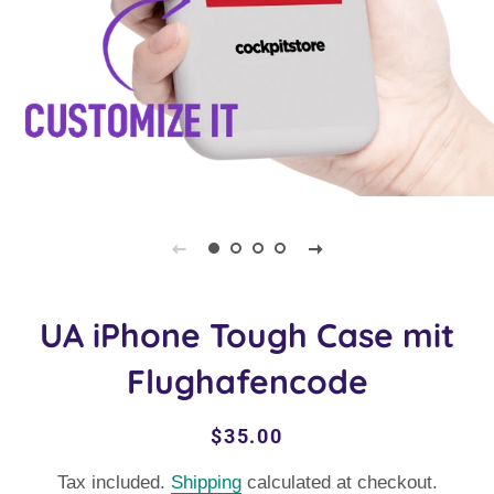
UA iPhone Tough Case mit
Flughafencode
Regular
Sale
$35.00
price
price
Tax included.
Shipping
calculated at checkout.