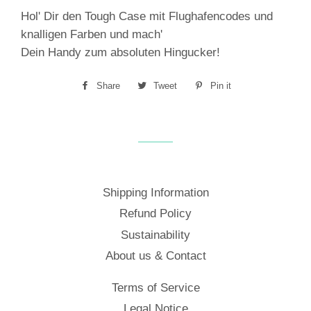
Hol' Dir den Tough Case mit Flughafencodes und
knalligen Farben und mach'
Dein Handy zum absoluten Hingucker!
Share
Share
Tweet
Tweet
Pin it
Pin
on
on
on
Facebook
Twitter
Pinterest
Shipping Information
Refund Policy
Sustainability
About us & Contact
Terms of Service
Legal Notice