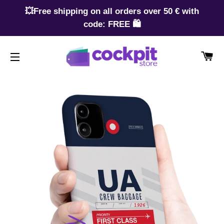
💥Free shipping on all orders over 50 € with
code: FREE 🛍️
CA
SITE NAVIGATION